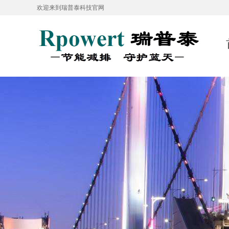
欢迎来到瑞普泰科技官网