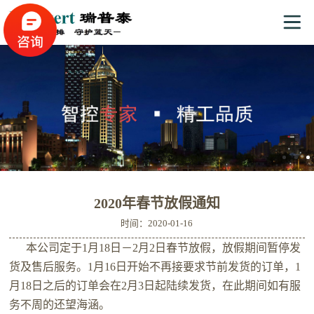
2020年春节放假通知
时间：2020-01-16
本公司定于
1
月
18
日－
2
月
2
日春节放假，放假期间暂停发
货及售后服务。
1
月
16
日开始不再接要求节前发货的订单，
1
月
18
日之后的订单会在
2
月
3
日起陆续发货，在此期间如有服
务不周的还望海涵。