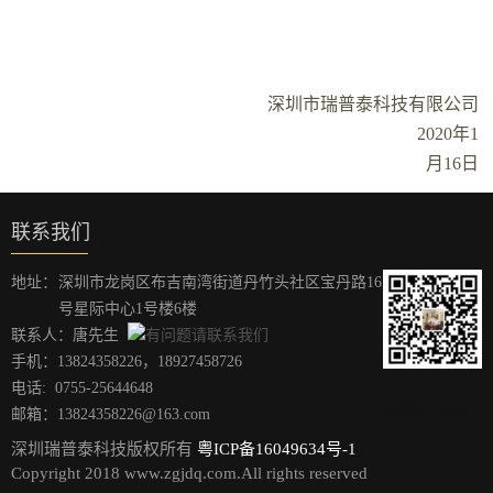
深圳市瑞普泰科技有限公司
2020
年
1
月
16
日
联系我们
地址：
深圳市龙岗区布吉南湾街道丹竹头社区宝丹路16
号星际中心1号楼6楼
联系人：唐先生
手机：
13824358226
，
18927458726
电话:
0755-25644648
@鑫煌科技
邮箱：13824358226@163.com
深圳瑞普泰科技版权所有
粤ICP备16049634号-1
Copyright 2018 www.zgjdq.com.All rights reserved